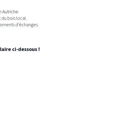
 Autriche.
du bois local.
 moments d’échanges.
aire ci-dessous !