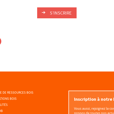
S’INSCRIRE
E DE RESSOURCES BOIS
Inscription à notre
TIONS BOIS
LITÉS
Vous aussi, rejoignez la 
DB
propos de toutes nos actua