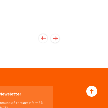
 Newsletter
communauté et restez informé à
lités !