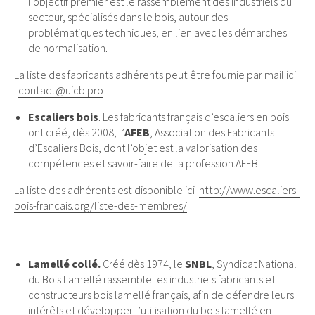
l’objectif premier est le rassemblement des industriels du
secteur, spécialisés dans le bois, autour des
problématiques techniques, en lien avec les démarches
de normalisation.
La liste des fabricants adhérents peut être fournie par mail ici
:
contact@uicb.pro
Escaliers bois
. Les fabricants français d’escaliers en bois
ont créé, dès 2008, l’
AFEB
, Association des Fabricants
d’Escaliers Bois, dont l’objet est la valorisation des
compétences et savoir-faire de la profession.AFEB.
La liste des adhérents est disponible ici
http://www.escaliers-
bois-francais.org/liste-des-membres/
Lamellé collé.
Créé dès 1974, le
SNBL
, Syndicat National
du Bois Lamellé rassemble les industriels fabricants et
constructeurs bois lamellé français, afin de défendre leurs
intérêts et développer l’utilisation du bois lamellé en