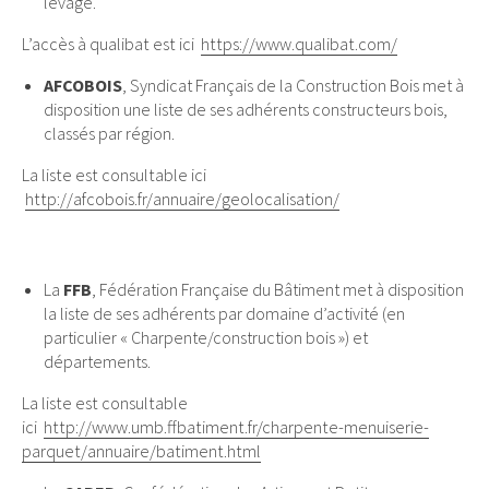
levage.
L’accès à qualibat est ici
https://www.qualibat.com/
AFCOBOIS
, Syndicat Français de la Construction Bois met à
disposition une liste de ses adhérents constructeurs bois,
classés par région.
La liste est consultable ici
http://afcobois.fr/annuaire/geolocalisation/
La
FFB
, Fédération Française du Bâtiment met à disposition
la liste de ses adhérents par domaine d’activité (en
particulier « Charpente/construction bois ») et
départements.
La liste est consultable
ici
http://www.umb.ffbatiment.fr/charpente-menuiserie-
parquet/annuaire/batiment.html