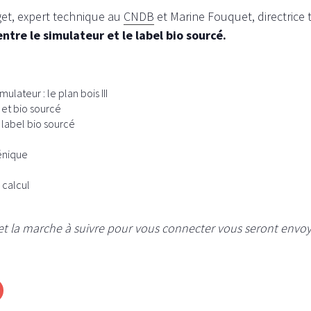
et, expert technique au
CNDB
et Marine Fouquet, directrice
 entre le simulateur et le label bio sourcé.
lateur : le plan bois III
 et bio sourcé
e label bio sourcé
énique
 calcul
et la marche à suivre pour vous connecter vous seront envoy